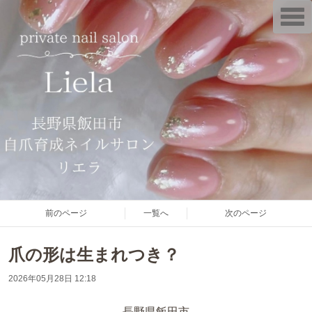
T
o
g
g
l
e
n
a
v
i
g
a
t
i
o
n
前のページ
一覧へ
次のページ
爪の形は生まれつき？
2026年05月28日 12:18
長野県飯田市