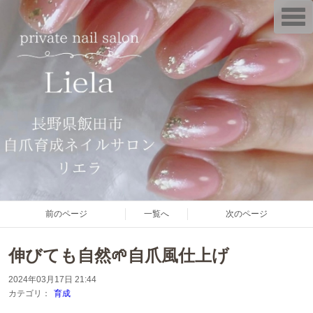
T
o
g
g
l
e
n
a
v
i
g
a
t
i
o
n
前のページ
一覧へ
次のページ
伸びても自然🌱自爪風仕上げ
2024年03月17日 21:44
カテゴリ：
育成